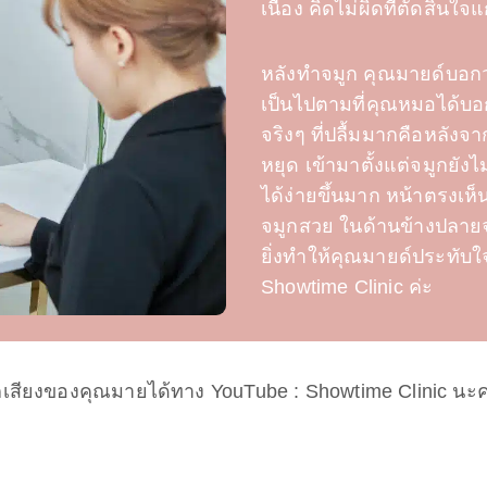
เนื่อง คิดไม่ผิดที่ตัดสินใจแก้
หลังทำจมูก คุณมายด์บอกว่
เป็นไปตามที่คุณหมอได้บอก
จริงๆ ที่ปลื้มมากคือหลังจ
หยุด เข้ามาตั้งแต่จมูกยังไ
ได้ง่ายขึ้นมาก หน้าตรงเห็น
จมูกสวย ในด้านข้างปลายจม
ยิ่งทำให้คุณมายด์ประทับใจแ
Showtime Clinic ค่ะ
สียงของคุณมายได้ทาง YouTube : Showtime Clinic นะ