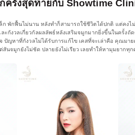
กครั้งสุดท้ายกับ Showtime Clin
ก พักฟื้นไม่นาน หลังทำก็สามารถใช้ชีวิตได้ปกติ แต่คงไ
ละกังวลเกี่ยวกัลผลลัพธ์หลังเสริมจมูกมากยิ่งขึ้นในครั้งถั
 ปัญหาที่กังวลไม่ได้รับการแก้ไข เคสที่จะเล่าคือ คุณมาย
่สันจมูกยังไม่ชัด ปลายยังไม่เรียว เลยทำให้หามุมยากทุกคร