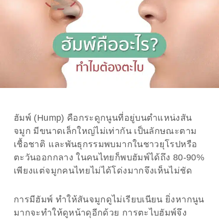
ฮัมพ์ (Hump) คือกระดูกนูนที่อยู่บนตำแหน่งสัน
จมูก มีขนาดเล็กใหญ่ไม่เท่ากัน เป็นลักษณะตาม
เชื้อชาติ และพันธุกรรมพบมากในชาวยุโรปหรือ
ตะวันออกกลาง ในคนไทยก็พบฮัมพ์ได้ถึง 80-90%
เพียงแต่จมูกคนไทยไม่ได้โด่งมากจึงเห็นไม่ชัด
การมีฮัมพ์ ทำให้สันจมูกดูไม่เรียบเนียน ยิ่งหากนูน
มากจะทำให้ดูหน้าดุอีกด้วย การตะไบฮัมพ์จึง