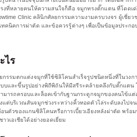
นทรงที่หลายคนให้ความสนใจก็คือ จมูกทรงตั๊กแตน ที่โดดเด
Showtime Clinic คลินิกศัลยกรรมความงามครบวงจร ผู้เชี
เทคนิคการผ่าตัด และข้อควรรู้ต่างๆ เพื่อเป็นข้อมูลประก
อะไร
กรรมตกแต่งจมูกที่ใช้ซิลิโคนสำเร็จรูปชนิดหนึ่งที่ในวงก
บบและขึ้นรูปอย่างพิถีพิถันให้มีสรีระคล้ายคลึงกับตั๊กแตน
ี่สามารถครอบและล็อคเข้ากับฐานกระดูกจมูกของคนไข้แต่
งตั้งแต่บริเวณสันจมูกช่วงระหว่างคิ้วทอดตัวไล่ระดับลงไปจ
อนตัวของแกนซิลิโคนหรือการเบี้ยวเอียงหลังผ่าตัด พร้อมท
ชาวเอเชียได้อย่างยอดเยี่ยม