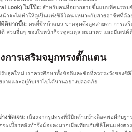
ral Look) ไม่โป๊ะ:
สำหรับคนที่อยากสวยขึ้นแบบที่คนรอบข้
น้าจะไม่ทำให้ดูเป็นแท่งซิลิโคน เหมาะกับสายอาชีพที่ต้อ
มิติมากขึ้น:
คนที่มีหน้าแบน ขาดจุดดึงดูดสายตา การเสริม
ีมิติ ส่วนอื่นๆ ของใบหน้าก็จะดูสมดุล สมมาตร และมีเสน่ห์ด
องการเสริม
จมูกทรงตั๊กแตน
อปรับลุคใหม่ เราควรศึกษาทั้งข้อดีและข้อที่ควรระวังของซิ
ี่สวยงามและอยู่กับเราไปได้นานอย่างปลอดภัย
ย่างชัดเจน:
เนื่องจากรูปทรงที่มีปีกด้านข้างล็อคพอดีกับฐ
กจะเบี้ยวหลังทำจึงน้อยลงมากเมื่อเทียบกับซิลิโคนแท่งตร