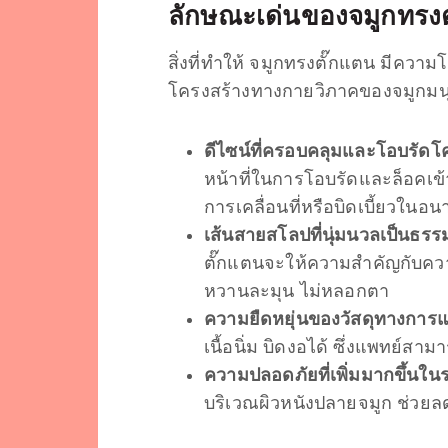
ลักษณะเด่นของ
จมูกทรง
สิ่งที่ทำให้ จมูกทรงตั๊กแตน มีคว
โครงสร้างทางกายวิภาคของจมูกมนุษย
ดีไซน์ที่ครอบคลุมและโอบรัดโค
หน้าที่ในการโอบรัดและล็อคเข
การเคลื่อนที่หรือบิดเบี้ยวในอ
เส้นสายสโลปที่นุ่มนวลเป็นธรร
ตั๊กแตนจะให้ความสำคัญกับความต
หวานละมุน ไม่หลอกตา
ความยืดหยุ่นของวัสดุทางการแ
เนื้อนิ่ม บิดงอได้ ซึ่งแพทย์
ความปลอดภัยที่เพิ่มมากขึ้นใ
บริเวณผิวหนังปลายจมูก ช่วยล