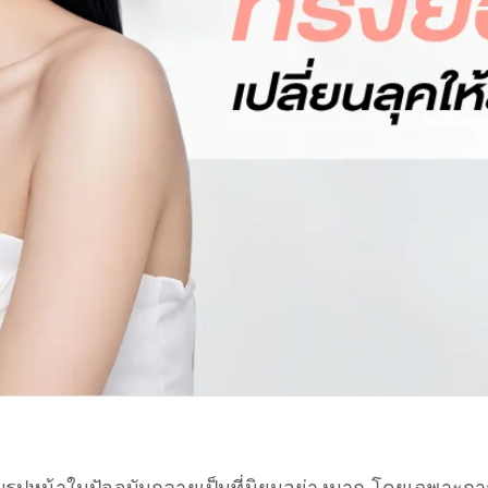
บรูปหน้าในปัจจุบันกลายเป็นที่นิยมอย่างมาก โดยเฉพาะก