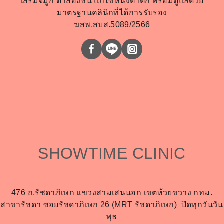
เสริมจมูก ตาสองชั้น แก้ไขหนังตาตก พร้อมดูแลด้วย
มาตรฐานคลินิกที่ได้การรับรอง
ฆสพ.สบส.5089/2566
SHOWTIME CLINIC
476 ถ.รัชดาภิเษก แขวงสามเสนนอก เขตห้วยขวาง กทม.
สาขารัชดา ซอยรัชดาภิเษก 26 (MRT รัชดาภิเษก)
ปิดทุกวันวัน
พุธ