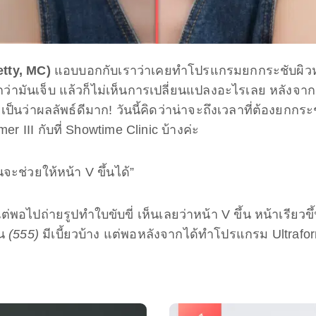
etty, MC)
แอบบอกกับเราว่าเคยทำโปรแกรมยกกระชับผิวหน้า
รู้สึกว่ามันเจ็บ แล้วก็ไม่เห็นการเปลี่ยนแปลงอะไรเลย หลั
ยเป็นว่าผลลัพธ์ดีมาก! วันนี้คิดว่าน่าจะถึงเวลาที่ต้องยกก
 III กับที่ Showtime Clinic บ้างค่ะ
ันจะช่วยให้หน้า V ขึ้นได้”
พอไปถ่ายรูปทำใบขับขี่ เห็นเลยว่าหน้า V ขึ้น หน้าเรียวขึ
ัน
(555)
มีเบี้ยวบ้าง แต่พอหลังจากได้ทำโปรแกรม Ultraform