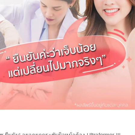
ช ยืนยัน! อยากยกกระชับผิวหน้าต้อง Ultraformer III