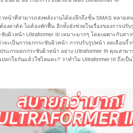
ิวหน้าที่สามารถส่งพลังงานได้ลงลึกถึงชั้น SMAS หลายค
งผ่าตัด ไม่ต้องพักฟื้น อีกทั้งยังช่วยในเรื่องของการปรับ
บผิวหน้า Ultraformer III เหมาะมากๆ โดยเฉพาะกับสาวๆ 
าจะเป็นการยกกระชับผิวหน้า การปรับรูปหน้า ลดเลือนริ้
ซึ่งโปรแกรมยกกระชับผิวหน้า อย่าง Ultraformer III คุณสา
่แปลกใจกันแล้วใช่ไหมคะ? ว่าทำไม Ultraformer III ถึงเ