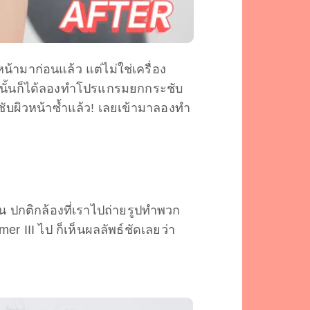
มาก่อนแล้ว แต่ไม่ใช่เครื่อง
งจากนั้นก็ได้ลองทำโปรแกรมยกกระชับ
ระชับผิวหน้าซ้ำแล้ว! เลยเข้ามาลองทำ
้น ปกติกล้องที่เราไปถ่ายรูปทำพวก
er III ไป ก็เห็นผลลัพธ์ชัดเลยว่า