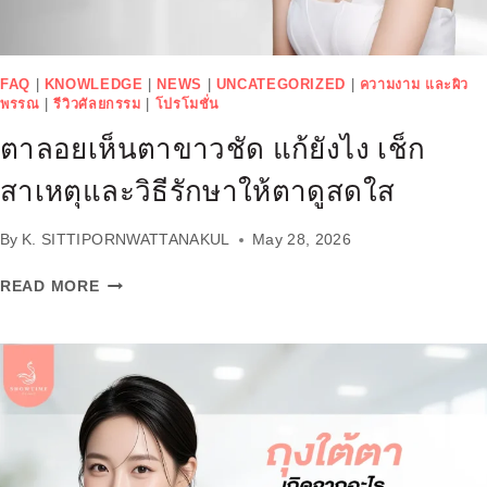
ง
เ
ก
ต
FAQ
|
KNOWLEDGE
|
NEWS
|
UNCATEGORIZED
|
ความงาม และผิว
อ
พรรณ
|
รีวิวศัลยกรรม
|
โปรโมชั่น
ย่
ตาลอยเห็นตาขาวชัด แก้ยังไง เช็ก
า
ง
สาเหตุและวิธีรักษาให้ตาดูสดใส
ไ
ร
ว่
By
K. SITTIPORNWATTANAKUL
May 28, 2026
า
ต
จ
READ MORE
า
มู
ล
ก
อ
เ
ย
ริ่
เ
ม
ห็
เ
น
ข้
ต
า
า