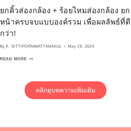
นำ
ยกคิ้วส่องกล้อง + ร้อยไหมส่องกล้อง ยก
ส
า
หน้าครบจบแบบองค์รวม เพื่อผลลัพธ์ที่ดี
เ
ห
กว่า!
ตุ
แ
By
K. SITTIPORNWATTANAKUL
May 26, 2026
ล
ะ
ย
READ MORE
วิ
ก
ธี
คิ้
รั
ว
ก
ส่
ษ
อ
คลิกดูบทความเพิ่มเติม
า
ง
แ
ก
บ
ล้
บ
อ
เ
ง
ร่
+
ง