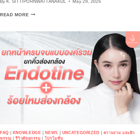
ธี
By
K. SITTIPORNWATTANAKUL
May 28, 2026
รั
ถุ
ก
READ MORE
ง
ษ
ใ
า
ต้
อ
ต
ย่
า
า
บ
ง
ว
ต
ม
ร
ทำ
ง
อ
จุ
ย่
ด
า
ง
ไ
ร
ดี
แ
น
FAQ
|
KNOWLEDGE
|
NEWS
|
UNCATEGORIZED
|
ความงาม และผิว
ะ
พรรณ
|
รีวิวศัลยกรรม
|
โปรโมชั่น