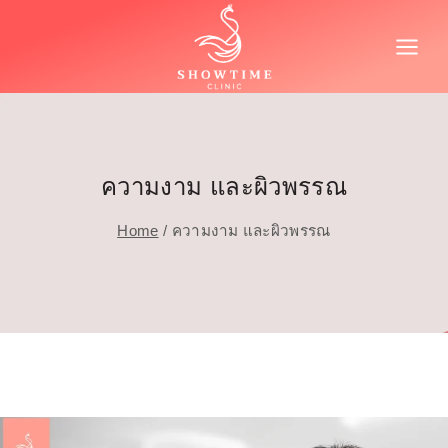
Skip
to
content
ความงาม และผิวพรรณ
Home
/
ความงาม และผิวพรรณ