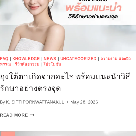
ที่
ข
า
ว
ชั
ด
แ
ก้
ยั
ง
FAQ
|
KNOWLEDGE
|
NEWS
|
UNCATEGORIZED
|
ความงาม และผิว
ไ
พรรณ
|
รีวิวศัลยกรรม
|
โปรโมชั่น
ง
ถุงใต้ตาเกิดจากอะไร พร้อมแนะนำวิธี
เ
ช็
รักษาอย่างตรงจุด
ก
ส
า
By
K. SITTIPORNWATTANAKUL
May 28, 2026
เ
ถุ
ห
READ MORE
ง
ตุ
ใ
แ
ต้
ล