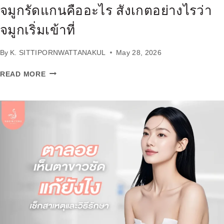
จมูกรัดแกนคืออะไร สังเกตอย่างไรว่า
เ
ฮ้
จมูกเริ่มเข้าที่
ง
แ
ก้
By
K. SITTIPORNWATTANAKUL
May 28, 2026
ต
จ
า
READ MORE
มู
ต
ก
ก
รั
คื
ด
น
แ
ค
ก
ว
น
า
คื
ม
อ
ส
อ
ด
ะ
ใ
ไ
ส
ร
สั