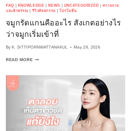
ท่
โ
FAQ
|
KNOWLEDGE
|
NEWS
|
UNCATEGORIZED
|
ความงาม
า
และผิวพรรณ
|
รีวิวศัลยกรรม
|
โปรโมชั่น
ห
ไ
ง
ห
จมูกรัดแกนคืออะไร สังเกตอย่างไร
ว
ร่
เ
ว่าจมูกเริ่มเข้าที่
?
ฮ้
อั
ง
น
By
K. SITTIPORNWATTANAKUL
May 28, 2026
แ
ต
ก้
ร
จ
READ MORE
ต
า
มู
า
ย
ก
ต
ไ
รั
ก
ห
ด
คื
ม
แ
น
?
ก
ค
น
ว
คื
า
อ
ม
อ
ส
ะ
ด