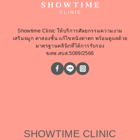
ส
า
เ
ห
ตุ
Showtime Clinic ให้บริการศัลยกรรมความงาม
แ
เสริมจมูก ตาสองชั้น แก้ไขหนังตาตก พร้อมดูแลด้วย
ล
มาตรฐานคลินิกที่ได้การรับรอง
ะ
ฆสพ.สบส.5089/2566
วิ
ธี
รั
ก
ษ
า
แ
บ
บ
เ
ร่
ง
SHOWTIME CLINIC
ด่