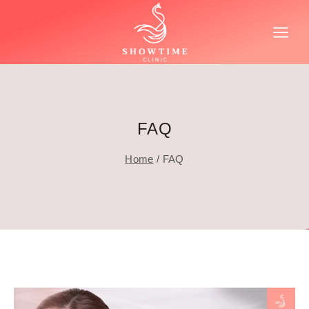
Skip
to
content
FAQ
Home
/
FAQ